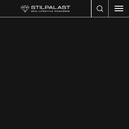
Search
…