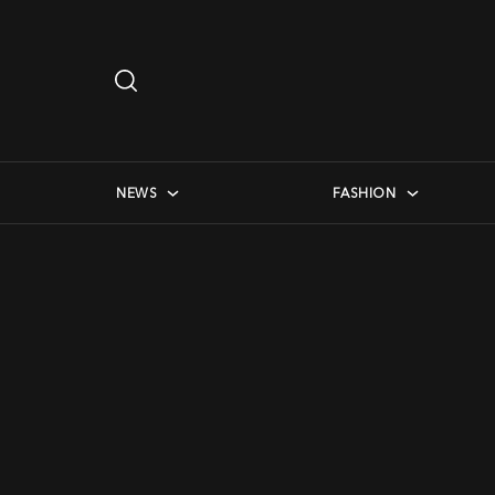
Search
…
checkbox menu
NEWS
FASHION