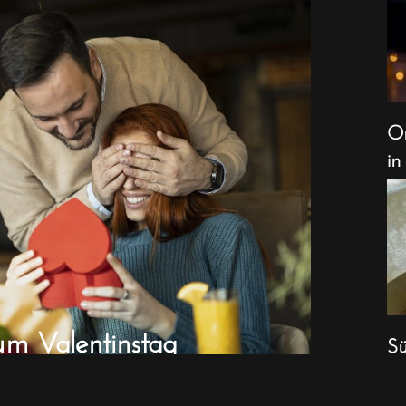
Or
in
um Valentinstag
Sü
We