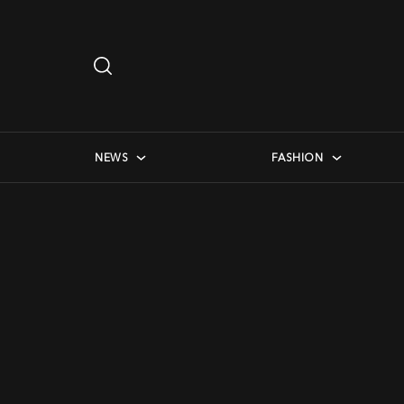
Search
…
checkbox menu
NEWS
FASHION