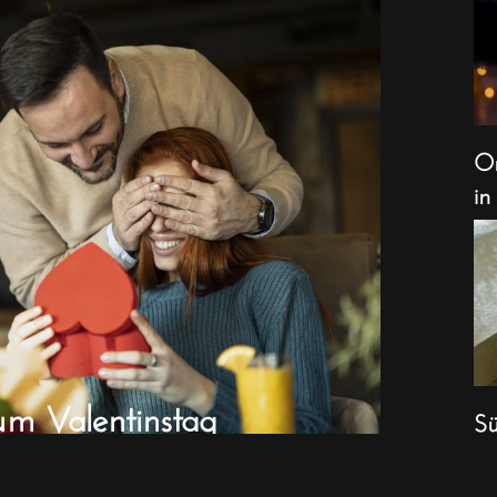
Or
in
um Valentinstag
Sü
We