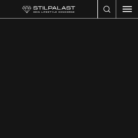
Search
…