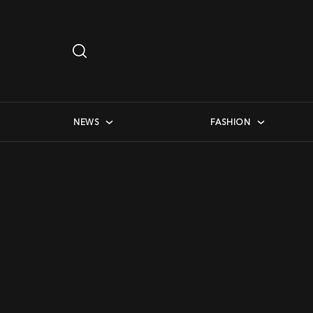
Search
…
checkbox menu
NEWS
FASHION