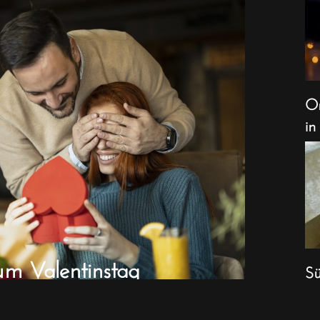
Or
in
um Valentinstag
Sü
We