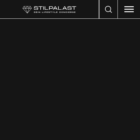
Search
…