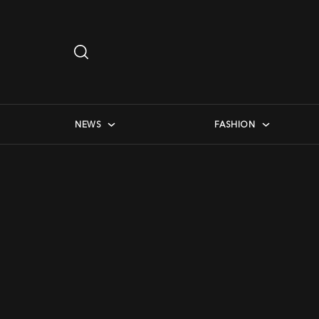
Search
…
checkbox menu
NEWS
FASHION