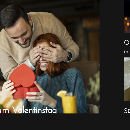
Or
in
um Valentinstag
Sü
We