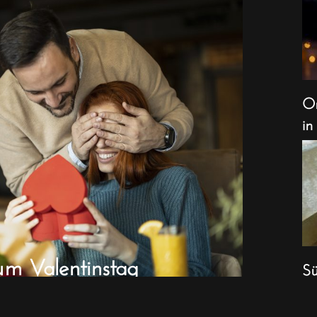
Or
in
um Valentinstag
Sü
We