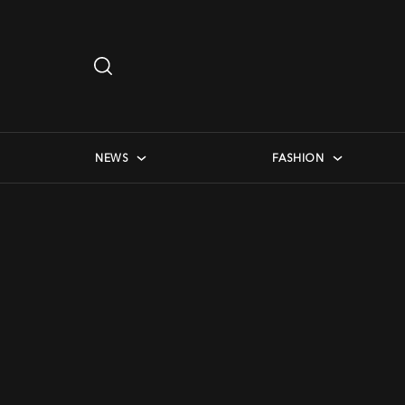
Search
…
checkbox menu
NEWS
FASHION