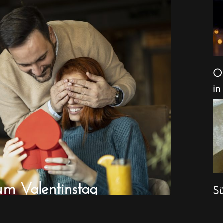
Or
in
um Valentinstag
Sü
We