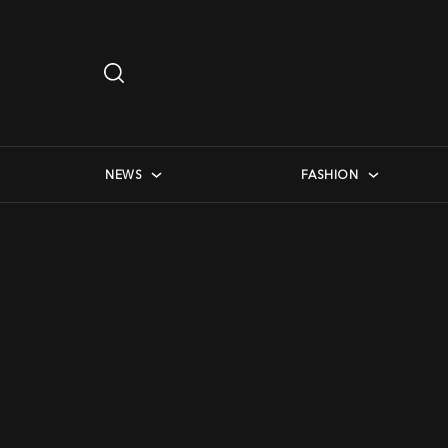
Search
…
checkbox menu
NEWS
FASHION