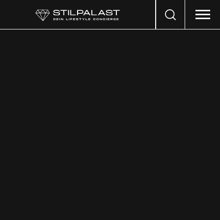
Search
…