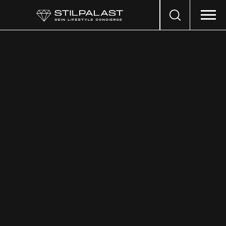
Search
…