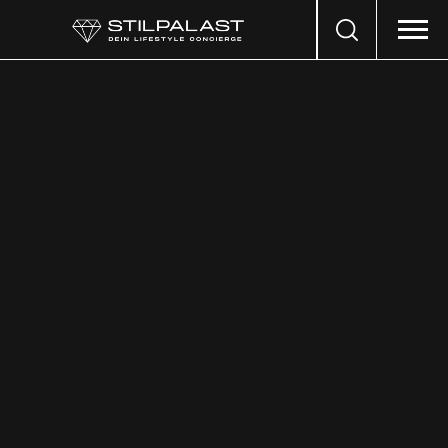
Search
…