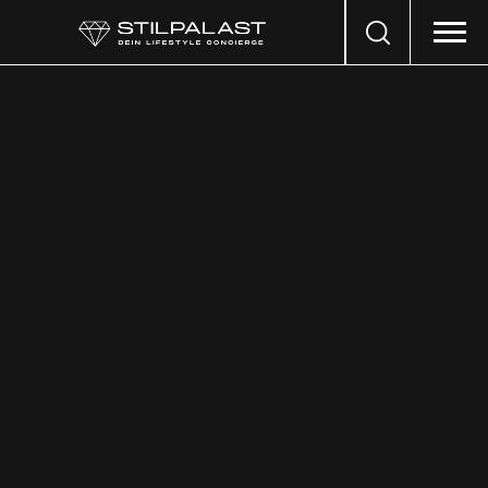
Search
…