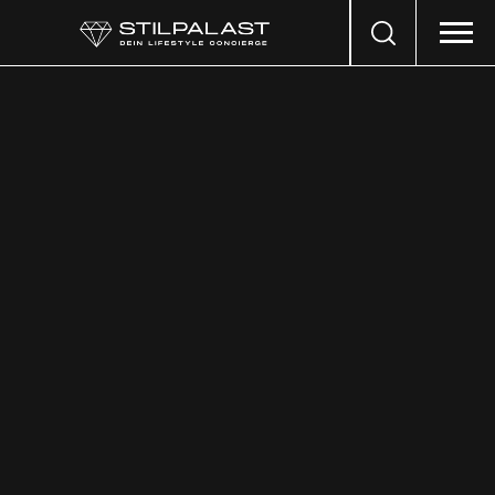
Search
…