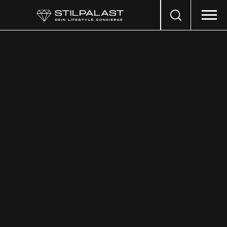
Search
…