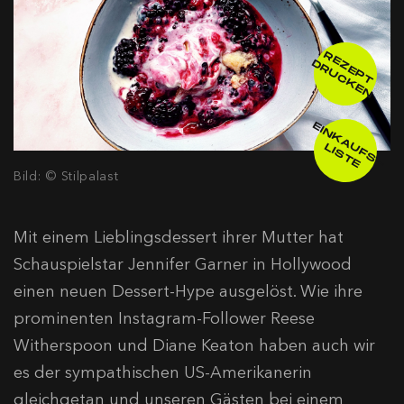
R
E
E
P
T
R
U
C
K
E
Z
D
N
E
IN
K
A
F
S
-
IS
T
U
L
E
Bild: © Stilpalast
Mit einem Lieblingsdessert ihrer Mutter hat
Schauspielstar Jennifer Garner in Hollywood
einen neuen Dessert-Hype ausgelöst. Wie ihre
prominenten Instagram-Follower Reese
Witherspoon und Diane Keaton haben auch wir
es der sympathischen US-Amerikanerin
gleichgetan und unseren Gästen bei einem