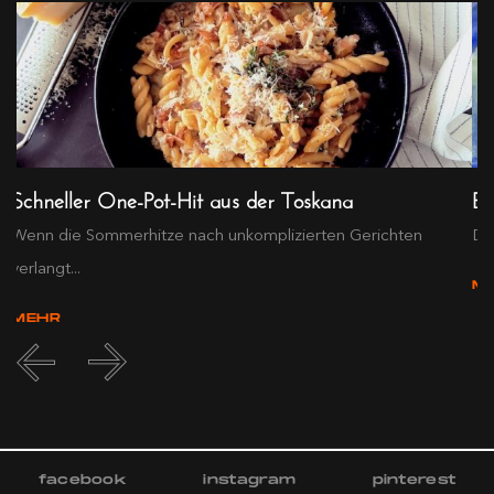
Schneller One-Pot-Hit aus der Toskana
Ex
Wenn die Sommerhitze nach unkomplizierten Gerichten
Die
verlangt...
M
MEHR
facebook
instagram
pinterest