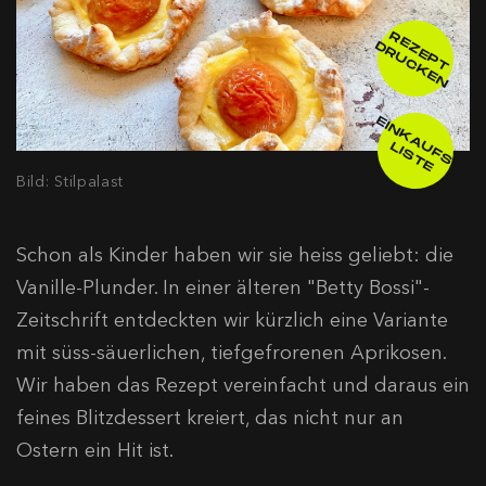
R
E
E
P
T
R
U
C
K
E
Z
D
N
E
IN
K
A
F
S
-
IS
T
U
L
E
Bild: Stilpalast
Schon als Kinder haben wir sie heiss geliebt: die
Vanille-Plunder. In einer älteren "Betty Bossi"-
Zeitschrift entdeckten wir kürzlich eine Variante
mit süss-säuerlichen, tiefgefrorenen Aprikosen.
Wir haben das Rezept vereinfacht und daraus ein
feines Blitzdessert kreiert, das nicht nur an
Ostern ein Hit ist.