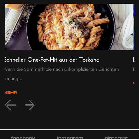
Schneller One-Pot-Hit aus der Toskana
Ex
Wenn die Sommerhitze nach unkomplizierten Gerichten
Die
verlangt...
M
MEHR
facebook
instagram
pinterest