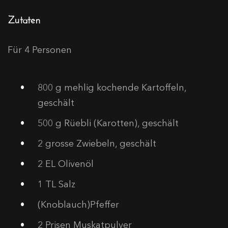
Zutaten
Für 4 Personen
800
g mehlig kochende Kartoffeln,
geschält
500
g Rüebli (Karotten), geschält
2
grosse Zwiebeln, geschält
2
EL Olivenöl
1
TL Salz
(Knoblauch)Pfeffer
2
Prisen Muskatpulver