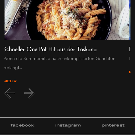
Schneller One-Pot-Hit aus der Toskana
Ex
Wenn die Sommerhitze nach unkomplizierten Gerichten
Die
verlangt...
M
MEHR
facebook
instagram
pinterest