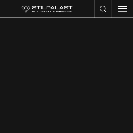
Search
…