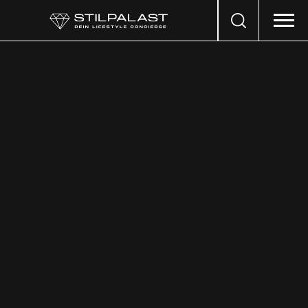
Search
…