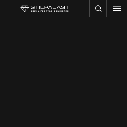
Search
…