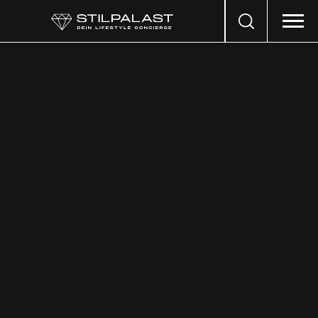
Search
…