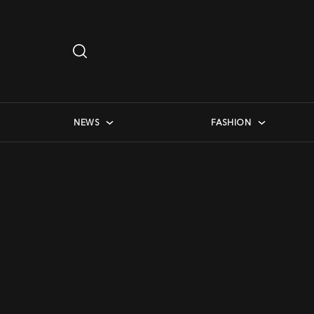
Search
…
checkbox menu
NEWS
FASHION