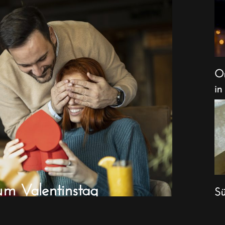
Or
in
um Valentinstag
Sü
We