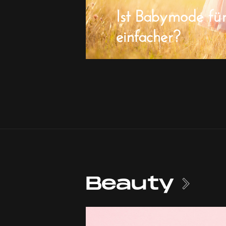
Ist Babymode fü
einfacher?
Beauty