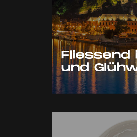
Fliessend 
und Glühw