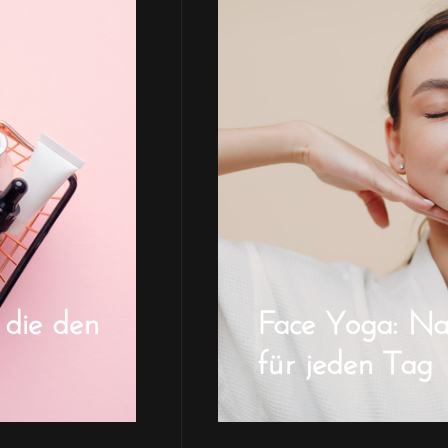
 die den
Face Yoga: Natü
für jeden Tag