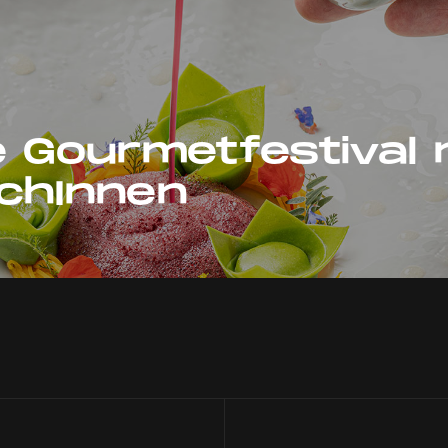
e Gourmetfestival 
chInnen