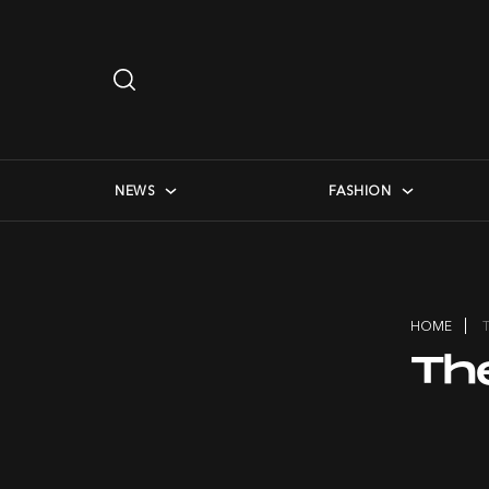
Search
…
checkbox menu
NEWS
FASHION
HOME
Th