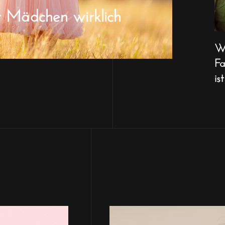
r Mädchen wirklich
Wa
Fa
ist