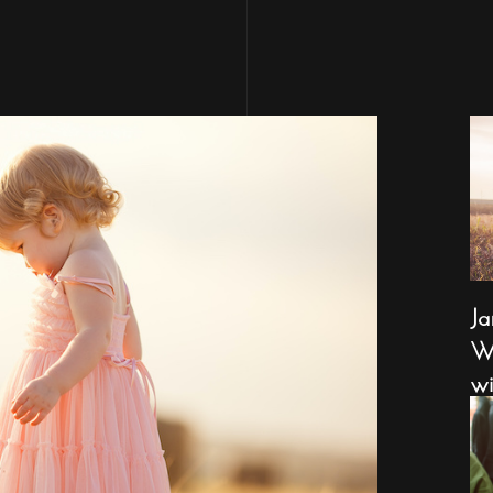
Ja
Wa
wi