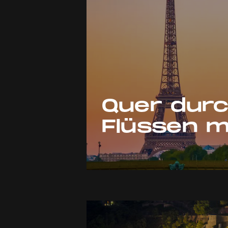
Quer durc
Flüssen m