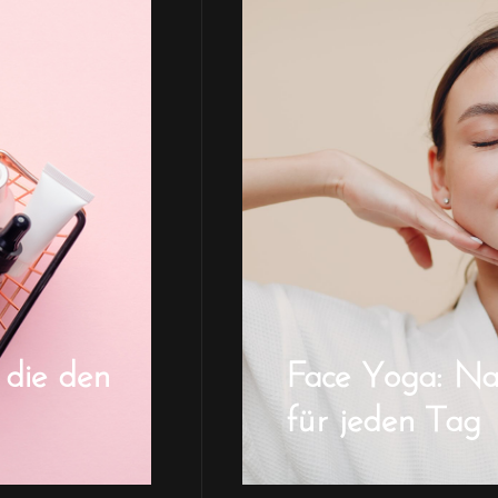
 die den
Face Yoga: Natü
für jeden Tag