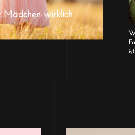
r Mädchen wirklich
Wa
Fa
ist