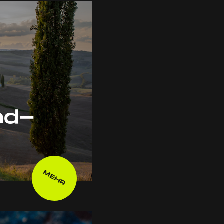
nd-
MEHR