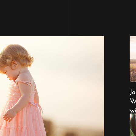
Ja
Wa
wi