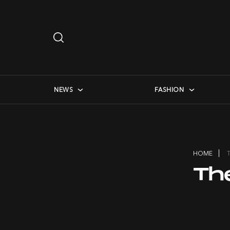
Search
…
checkbox menu
NEWS
FASHION
HOME
Th