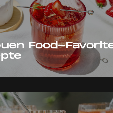
uen Food-Favoriten
epte