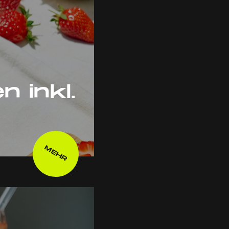
 inkl.
MEHR