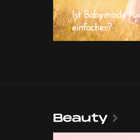
Ist Babymode fü
einfacher?
Beauty