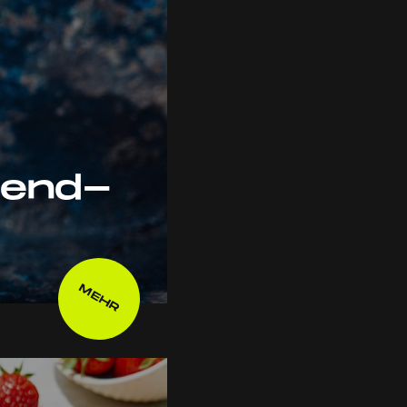
rend-
MEHR