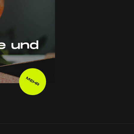
e und
MEHR