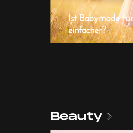
Ist Babymode fü
einfacher?
Beauty