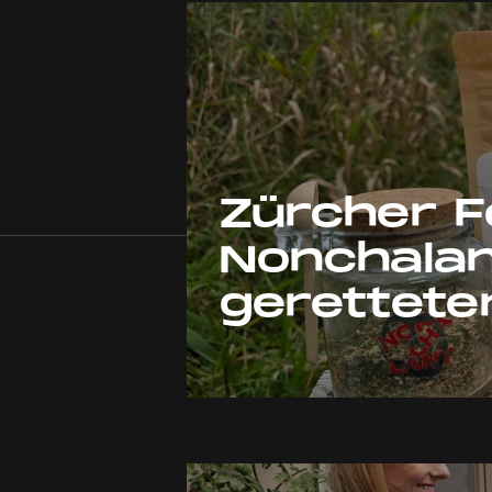
Zürcher 
Nonchalan
gerettet