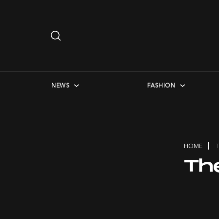
Search
…
checkbox menu
NEWS
FASHION
HOME
Th