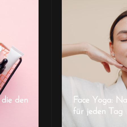
 die den
Face Yoga: Natü
für jeden Tag