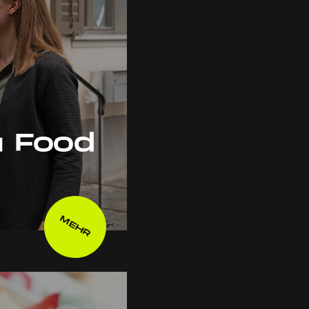
u Food
MEHR