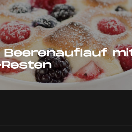
r Beerenauflauf mi
-Resten