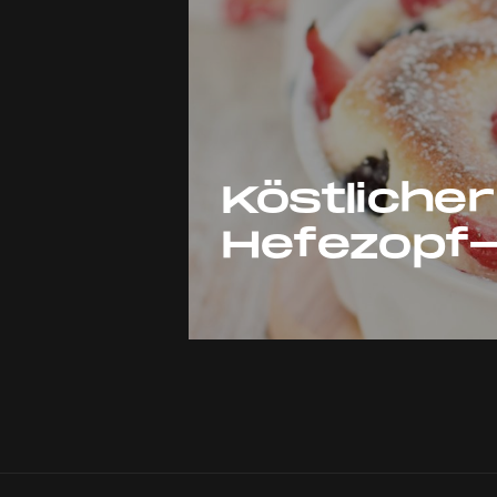
Köstliche
Hefezopf