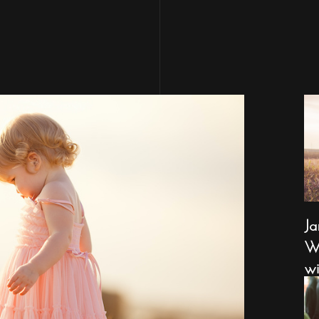
Ja
Wa
wi