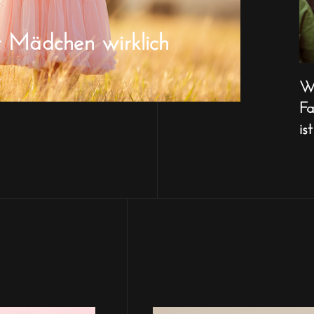
r Mädchen wirklich
Wa
Fa
ist