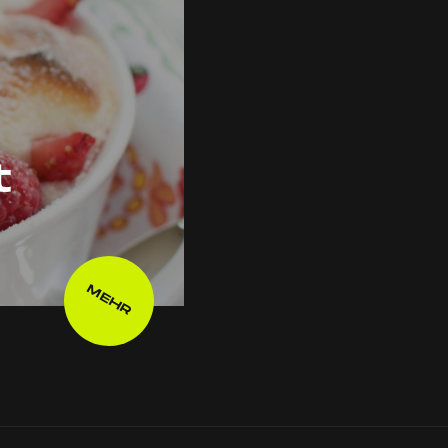
t
MEHR