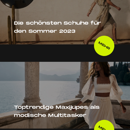
Die schönsten Schuhe für
den Sommer 2023
MEHR
Toptrendige Maxijupes als
modische Multitasker
MEHR