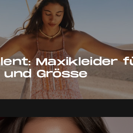
lent: Maxikleider f
r und Grösse