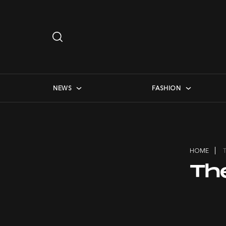
Search
…
checkbox menu
NEWS
FASHION
HOME
Th