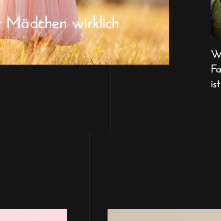
r Mädchen wirklich
Wa
Fa
ist