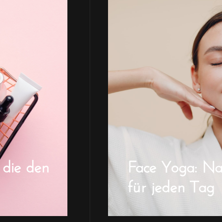
 die den
Face Yoga: Natü
für jeden Tag