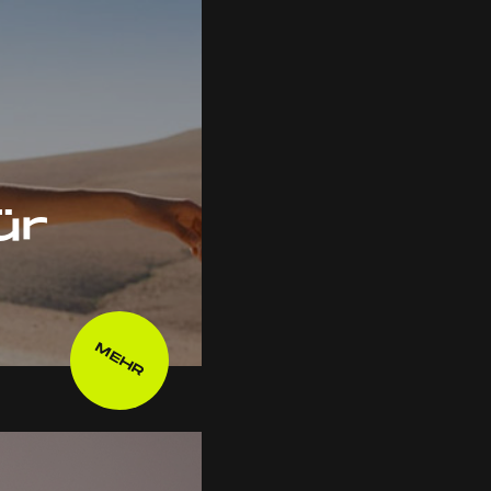
ür
MEHR