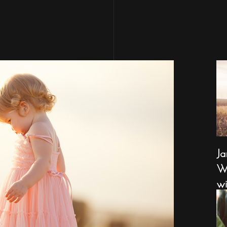
Ja
Wa
wi