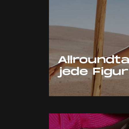
Allroundta
jede Figu