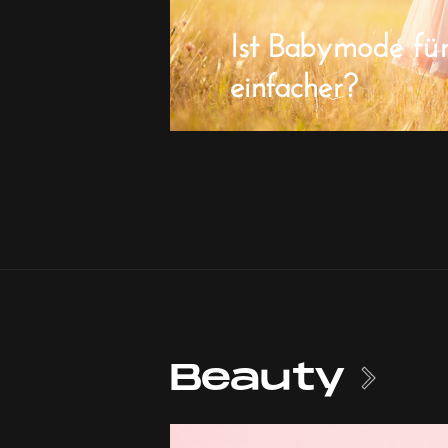
Ist Babymode fü
einfacher?
Beauty