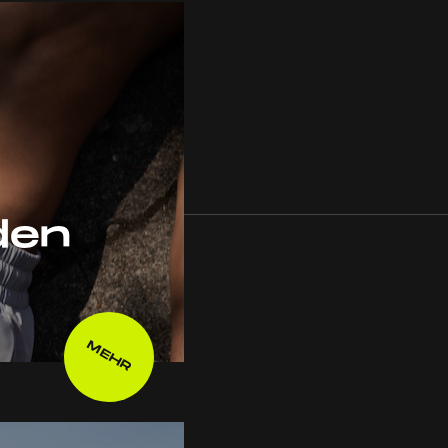
den
MEHR