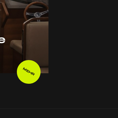
e
MEHR