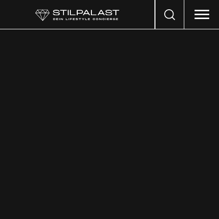
Search
…