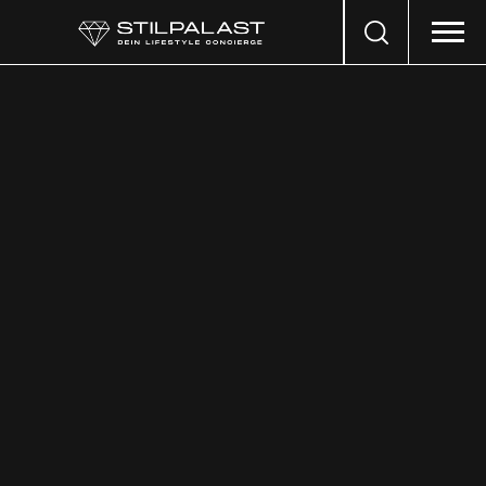
Search
…