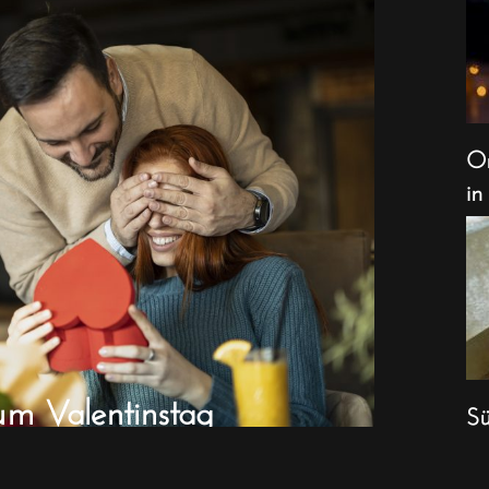
Or
in
um Valentinstag
Sü
We