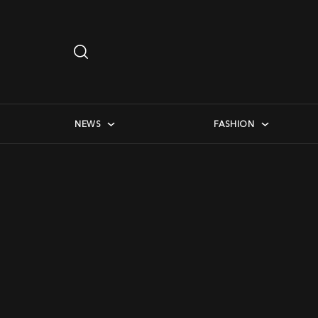
Search
…
checkbox menu
NEWS
FASHION