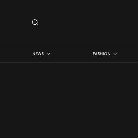
Search
…
checkbox menu
NEWS
FASHION