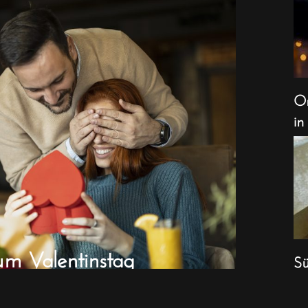
Or
in
um Valentinstag
Sü
We