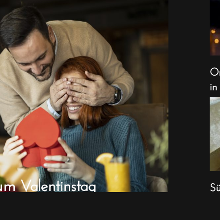
Or
in
um Valentinstag
Sü
We