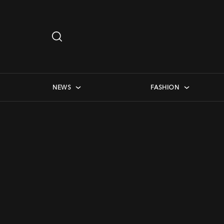
Search
…
checkbox menu
NEWS
FASHION