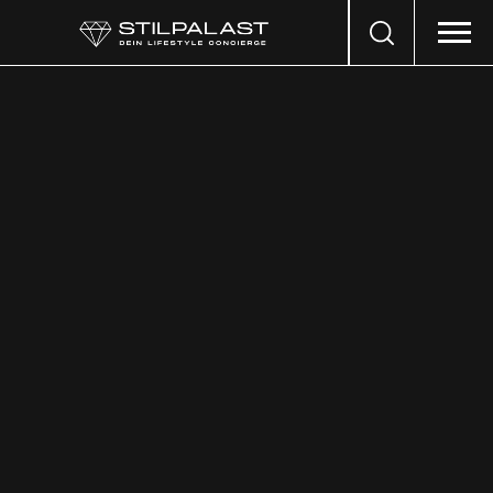
Search
…