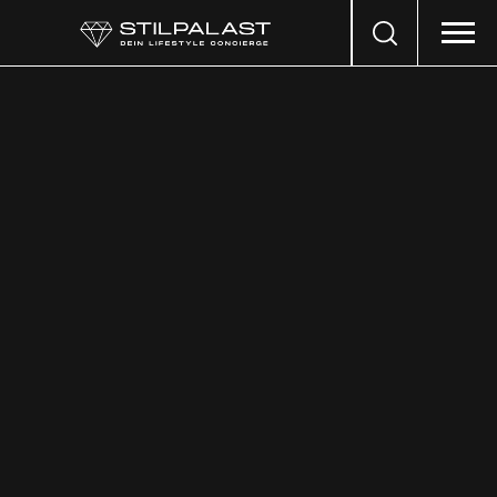
Search
…