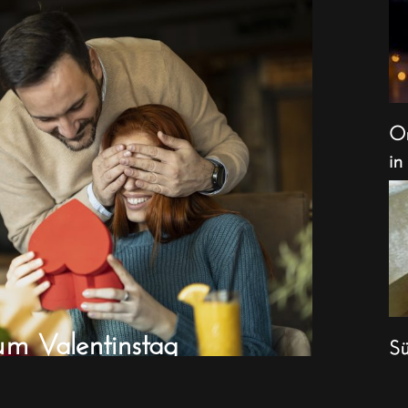
Or
in
um Valentinstag
Sü
We