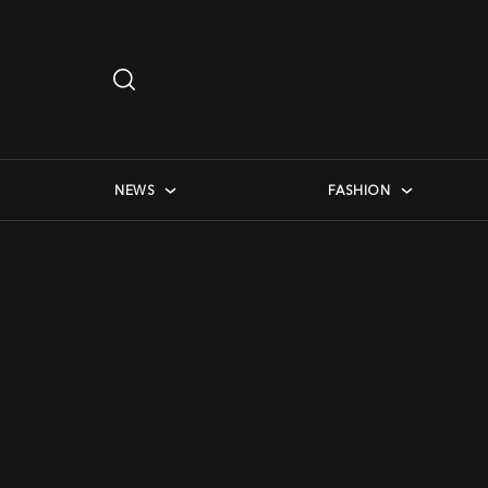
Search
…
checkbox menu
NEWS
FASHION