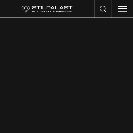
Search
…