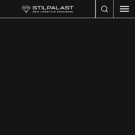
Search
…