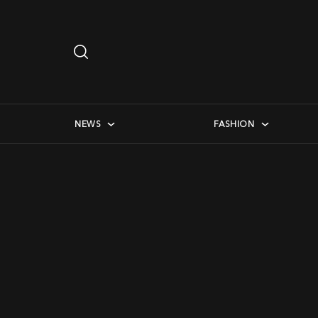
Search
…
checkbox menu
NEWS
FASHION