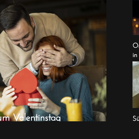
Or
in
um Valentinstag
Sü
We