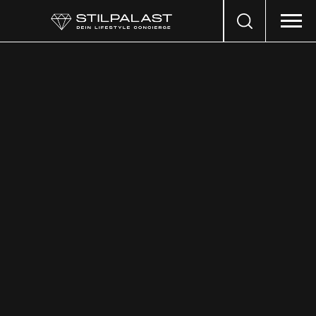
Search
…