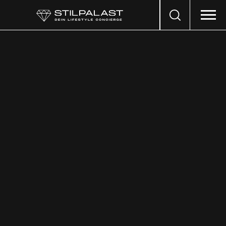
Search
…