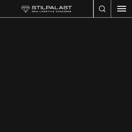
Search
…