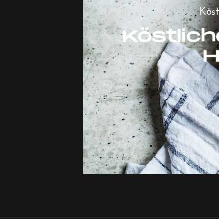
Köst
Köstlic
H