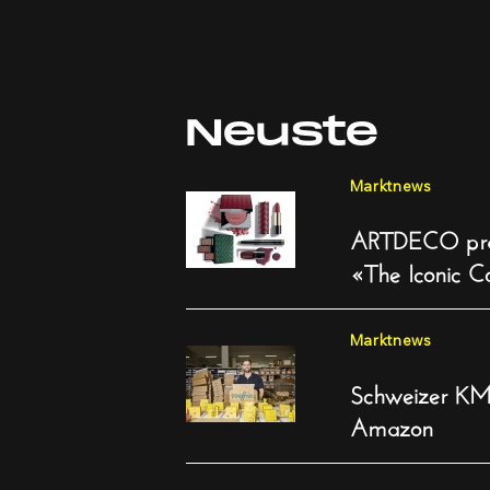
Neuste
Marktnews
ARTDECO präse
«The Iconic Co
Marktnews
Schweizer KMU
Amazon