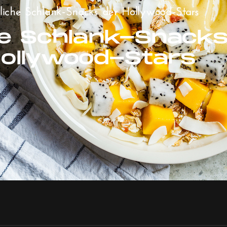
liche Schlank-Snacks der Hollywood-Stars
he Schlank-Snacks
ollywood-Stars