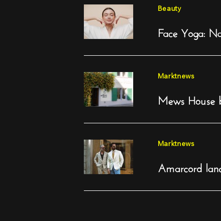
Beauty
Face Yoga: Nat
Marktnews
Mews House br
Marktnews
Amarcord lanc