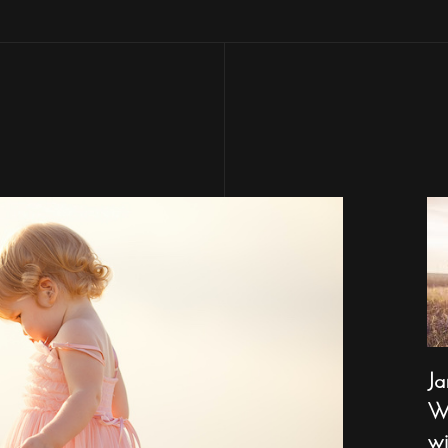
Ja
Wa
wi