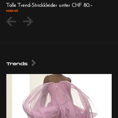
Tolle Trend-Strickkleider unter CHF 80.–
30
MEHR
ME
Trends