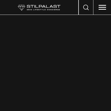
Search
…