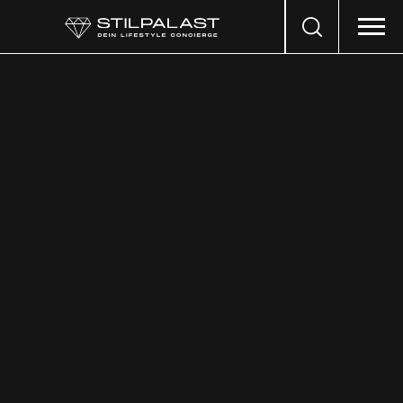
Search
…