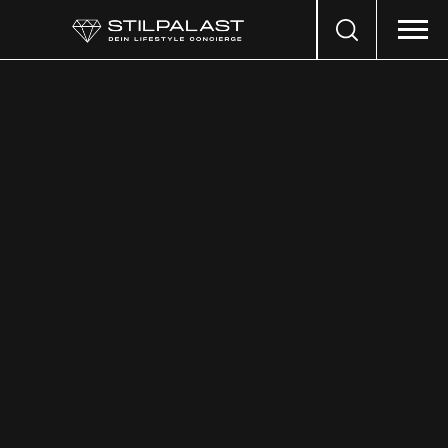
Search
…