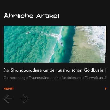
Ähnliche Artikel
Die Strandparadiese an der australischen Goldküste
Na
..
Kilometerlange Traumstrände, eine faszinierende Tierwelt un...
Fü
MEHR
M