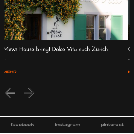
Mews House bringt Dolce Vita nach Zürich
Gs
...
...
MEHR
M
facebook
instagram
pinterest