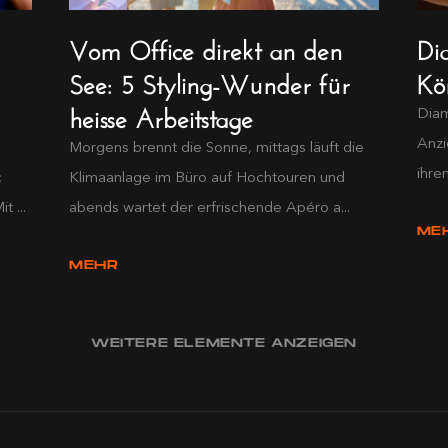
Vom Office direkt an den
Di
See: 5 Styling-Wunder für
Kö
heisse Arbeitstage
Diam
Anzi
Morgens brennt die Sonne, mittags läuft die
ihre
c
Klimaanlage im Büro auf Hochtouren und
 ...
abends wartet der erfrischende Apéro a...
ME
MEHR
WEITERE ELEMENTE ANZEIGEN