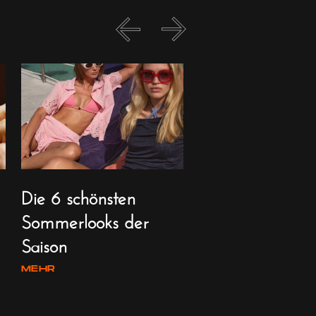
Die 6 schönsten
Glanz, Glamou
Sommerlooks der
neue Visionen 
Saison
Zürich Fashio
2026
MEHR
MEHR