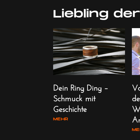
Liebling d
Dein Ring Ding –
Vo
htspullover
Schmuck mit
de
ck
Geschichte
Wu
Ar
MEHR
ME