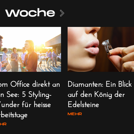
er Woche
m Office direkt an
Diamanten: Ein Blick
n See: 5 Styling-
auf den König der
nder für heisse
Edelsteine
beitstage
MEHR
HR