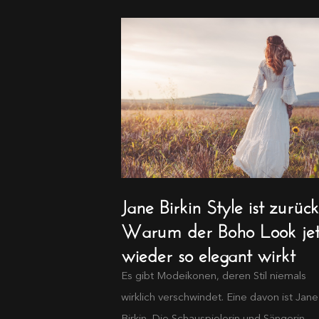
Jane Birkin Style ist zurück
Warum der Boho Look jet
wieder so elegant wirkt
Es gibt Modeikonen, deren Stil niemals
wirklich verschwindet. Eine davon ist Jane
Birkin. Die Schauspielerin und Sängerin...