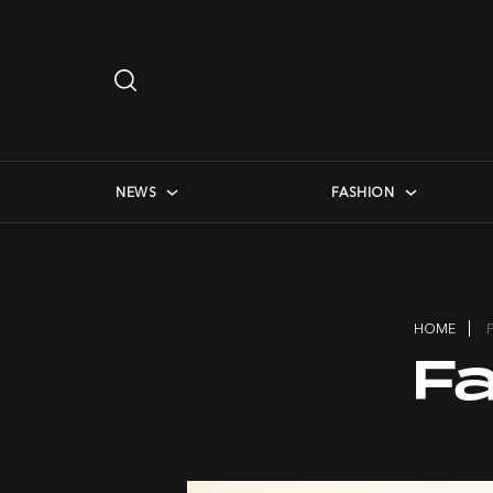
Search
…
checkbox menu
NEWS
FASHION
HOME
F