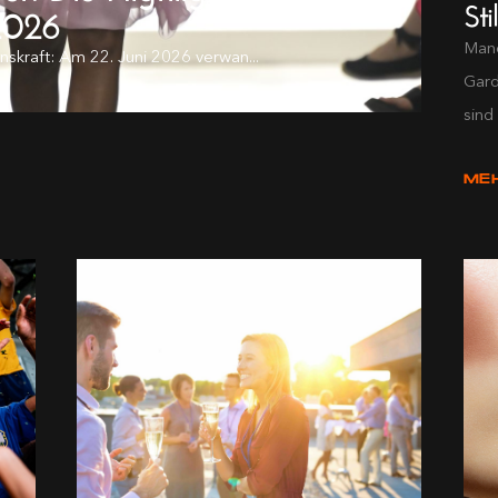
Sti
2026
Manc
ionskraft: Am 22. Juni 2026 verwan...
Gard
sind 
ME