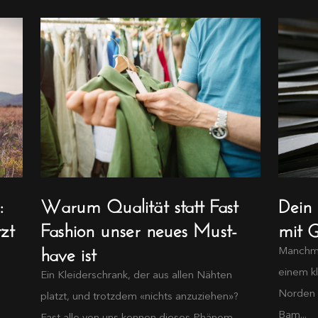
:
Warum Qualität statt Fast
Dein
zt
Fashion unser neues Must-
mit G
have ist
Manchma
einem k
Ein Kleiderschrank, der aus allen Nähten
Norden 
platzt, und trotzdem «nichts anzuziehen»?
Bam...
Fast alle von uns kennen dieses Phänom...