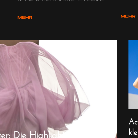
MEHR
MEHR
Ac
kl
er: Die Highlights der Mode